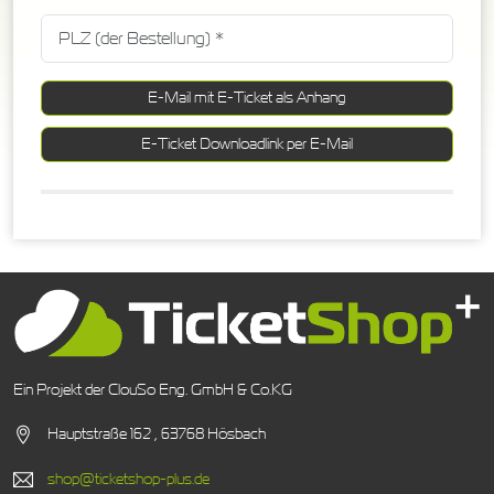
E-Mail mit E-Ticket als Anhang
E-Ticket Downloadlink per E-Mail
Ein Projekt der ClouSo Eng. GmbH & Co.KG
Hauptstraße 162 , 63768 Hösbach
shop@ticketshop-plus.de