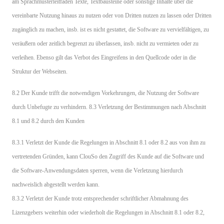
am Sprachmusterleitfaden Texte, Textbausteine oder sonstige Inhalte über die
vereinbarte Nutzung hinaus zu nutzen oder von Dritten nutzen zu lassen oder Dritten
zugänglich zu machen, insb. ist es nicht gestattet, die Software zu vervielfältigen, zu
veräußern oder zeitlich begrenzt zu überlassen, insb. nicht zu vermieten oder zu
verleihen. Ebenso gilt das Verbot des Eingreifens in den Quellcode oder in die
Struktur der Webseiten.
8.2 Der Kunde trifft die notwendigen Vorkehrungen, die Nutzung der Software
durch Unbefugte zu verhindern. 8.3 Verletzung der Bestimmungen nach Abschnitt
8.1 und 8.2 durch den Kunden
8.3.1 Verletzt der Kunde die Regelungen in Abschnitt 8.1 oder 8.2 aus von ihm zu
vertretenden Gründen, kann ClouSo den Zugriff des Kunde auf die Software und
die Software-Anwendungsdaten sperren, wenn die Verletzung hierdurch
nachweislich abgestellt werden kann.
8.3.2 Verletzt der Kunde trotz entsprechender schriftlicher Abmahnung des
Lizenzgebers weiterhin oder wiederholt die Regelungen in Abschnitt 8.1 oder 8.2,