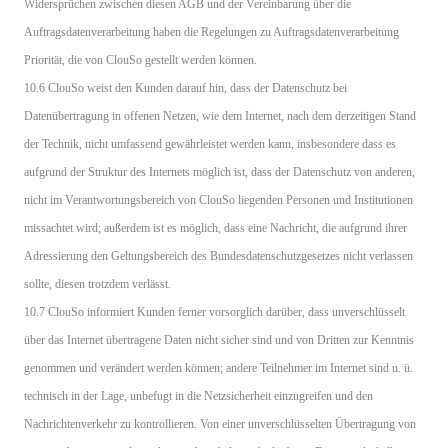
Widersprüchen zwischen diesen AGB und der Vereinbarung über die
Auftragsdatenverarbeitung haben die Regelungen zu Auftragsdatenverarbeitung
Priorität, die von ClouSo gestellt werden können.
10.6 ClouSo weist den Kunden darauf hin, dass der Datenschutz bei
Datenübertragung in offenen Netzen, wie dem Internet, nach dem derzeitigen Stand
der Technik, nicht umfassend gewährleistet werden kann, insbesondere dass es
aufgrund der Struktur des Internets möglich ist, dass der Datenschutz von anderen,
nicht im Verantwortungsbereich von ClouSo liegenden Personen und Institutionen
missachtet wird; außerdem ist es möglich, dass eine Nachricht, die aufgrund ihrer
Adressierung den Geltungsbereich des Bundesdatenschutzgesetzes nicht verlassen
sollte, diesen trotzdem verlässt.
10.7 ClouSo informiert Kunden ferner vorsorglich darüber, dass unverschlüsselt
über das Internet übertragene Daten nicht sicher sind und von Dritten zur Kenntnis
genommen und verändert werden können; andere Teilnehmer im Internet sind u. ü.
technisch in der Lage, unbefugt in die Netzsicherheit einzugreifen und den
Nachrichtenverkehr zu kontrollieren. Von einer unverschlüsselten Übertragung von