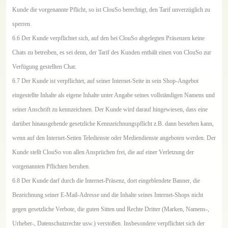
Kunde die vorgenannte Pflicht, so ist ClouSo berechtigt, den Tarif unverzüglich zu
sperren.
6.6 Der Kunde verpflichtet sich, auf den bei ClouSo abgelegten Präsenzen keine
Chats zu betreiben, es sei denn, der Tarif des Kunden enthält einen von ClouSo zur
Verfügung gestellten Chat.
6.7 Der Kunde ist verpflichtet, auf seiner Internet-Seite in sein Shop-Angebot
eingestellte Inhalte als eigene Inhalte unter Angabe seines vollständigen Namens und
seiner Anschrift zu kennzeichnen. Der Kunde wird darauf hingewiesen, dass eine
darüber hinausgehende gesetzliche Kennzeichnungspflicht z.B. dann bestehen kann,
wenn auf den Internet-Seiten Teledienste oder Mediendienste angeboten werden. Der
Kunde stellt ClouSo von allen Ansprüchen frei, die auf einer Verletzung der
vorgenannten Pflichten beruhen.
6.8 Der Kunde darf durch die Internet-Präsenz, dort eingeblendete Banner, die
Bezeichnung seiner E-Mail-Adresse und die Inhalte seines Internet-Shops nicht
gegen gesetzliche Verbote, die guten Sitten und Rechte Dritter (Marken, Namens-,
Urheber-, Datenschutzrechte usw.) verstoßen. Insbesondere verpflichtet sich der