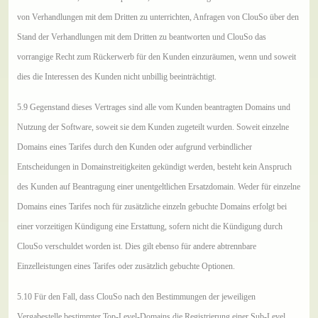
von Verhandlungen mit dem Dritten zu unterrichten, Anfragen von ClouSo über den
Stand der Verhandlungen mit dem Dritten zu beantworten und ClouSo das
vorrangige Recht zum Rückerwerb für den Kunden einzuräumen, wenn und soweit
dies die Interessen des Kunden nicht unbillig beeinträchtigt.
5.9 Gegenstand dieses Vertrages sind alle vom Kunden beantragten Domains und
Nutzung der Software, soweit sie dem Kunden zugeteilt wurden. Soweit einzelne
Domains eines Tarifes durch den Kunden oder aufgrund verbindlicher
Entscheidungen in Domainstreitigkeiten gekündigt werden, besteht kein Anspruch
des Kunden auf Beantragung einer unentgeltlichen Ersatzdomain. Weder für einzelne
Domains eines Tarifes noch für zusätzliche einzeln gebuchte Domains erfolgt bei
einer vorzeitigen Kündigung eine Erstattung, sofern nicht die Kündigung durch
ClouSo verschuldet worden ist. Dies gilt ebenso für andere abtrennbare
Einzelleistungen eines Tarifes oder zusätzlich gebuchte Optionen.
5.10 Für den Fall, dass ClouSo nach den Bestimmungen der jeweiligen
Vergabestelle bestimmter Top-Level-Domains die Registrierung einer Sub-Level