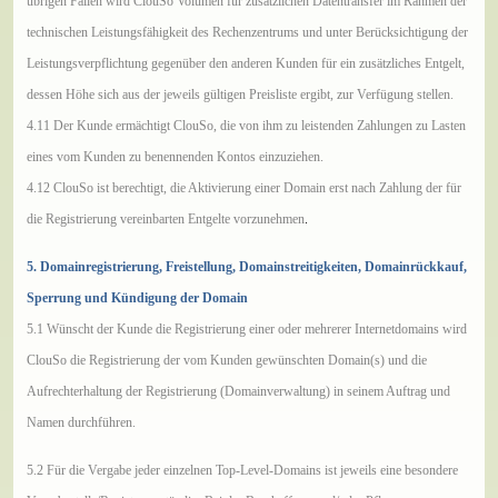
übrigen Fällen wird ClouSo Volumen für zusätzlichen Datentransfer im Rahmen der
technischen Leistungsfähigkeit des Rechenzentrums und unter Berücksichtigung der
Leistungsverpflichtung gegenüber den anderen Kunden für ein zusätzliches Entgelt,
dessen Höhe sich aus der jeweils gültigen Preisliste ergibt, zur Verfügung stellen.
4.11 Der Kunde ermächtigt ClouSo, die von ihm zu leistenden Zahlungen zu Lasten
eines vom Kunden zu benennenden Kontos einzuziehen.
4.12 ClouSo ist berechtigt, die Aktivierung einer Domain erst nach Zahlung der für
die Registrierung vereinbarten Entgelte vorzunehmen
.
5. Domainregistrierung, Freistellung, Domainstreitigkeiten, Domainrückkauf,
Sperrung und Kündigung der Domain
5.1 Wünscht der Kunde die Registrierung einer oder mehrerer Internetdomains wird
ClouSo die Registrierung der vom Kunden gewünschten Domain(s) und die
Aufrechterhaltung der Registrierung (Domainverwaltung) in seinem Auftrag und
Namen durchführen.
5.2 Für die Vergabe jeder einzelnen Top-Level-Domains ist jeweils eine besondere