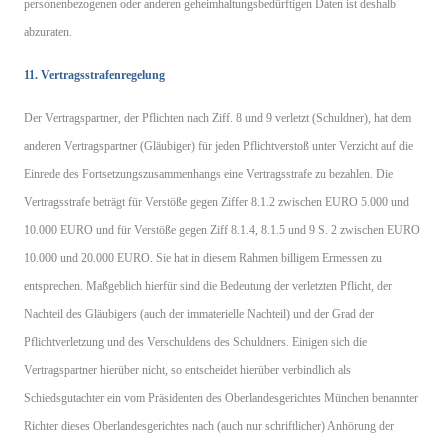
personenbezogenen oder anderen geheimhaltungsbedürftigen Daten ist deshalb
abzuraten.
11. Vertragsstrafenregelung
Der Vertragspartner, der Pflichten nach Ziff. 8 und 9 verletzt (Schuldner), hat dem
anderen Vertragspartner (Gläubiger) für jeden Pflichtverstoß unter Verzicht auf die
Einrede des Fortsetzungszusammenhangs eine Vertragsstrafe zu bezahlen. Die
Vertragsstrafe beträgt für Verstöße gegen Ziffer 8.1.2 zwischen EURO 5.000 und
10.000 EURO und für Verstöße gegen Ziff 8.1.4, 8.1.5 und 9 S. 2 zwischen EURO
10.000 und 20.000 EURO. Sie hat in diesem Rahmen billigem Ermessen zu
entsprechen. Maßgeblich hierfür sind die Bedeutung der verletzten Pflicht, der
Nachteil des Gläubigers (auch der immaterielle Nachteil) und der Grad der
Pflichtverletzung und des Verschuldens des Schuldners. Einigen sich die
Vertragspartner hierüber nicht, so entscheidet hierüber verbindlich als
Schiedsgutachter ein vom Präsidenten des Oberlandesgerichtes München benannter
Richter dieses Oberlandesgerichtes nach (auch nur schriftlicher) Anhörung der