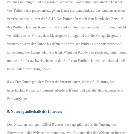
Nutzungsumfanges und die insofern gemachten Wahrnehmungen unterrichten darf;
•der Prüfer keine personenbezogenen Daten aus dem Umkreis des Kunden erheben,
verarbeiten oder nutzen darf. 8.4.3 Der Prüfer gibt vorab dem Kunde den Entwurf
des Prüfberichtes zur Kenntnis und erklärt ihm hierbei, dass er den Prüfbericht nicht
vor Ablauf eines Monats dem Lizenzgeber vorlegt und auf die Vorlage insgesamt
verzichtet, wenn der Kunde bis dahin mit sofortiger Wirkung eine entsprechende
Erweiterung des Lizenzvolumens tätigt. Wenn der Kunde dies rechtzeitig unternimmt
und dem Prüfer nachweist, benennt der Prüfer im Prüfbericht lediglich, dass aktuell
keine Unterlizenzierung besteht.
8.4.4 Der Kunde gibt dem Prüfer die Informationen, die zur Aufklärung des
tatsächlichen Nutzungsvolumens erforderlich sind, und gestattet ihm angemessene
Prüfvorgänge.
9. Nutzung außerhalb der Internets
Das Nutzungsrecht gem. Ziffer 8 dieses Vertrags gilt nur für die Nutzung der
Software und der Website insgesamt bzw. von Bestandteilen der Website im Internet.