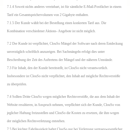
7.1.4 Soweit nichts anderes vereinbart, ist für sämtliche E-Mail-Postfächer in einem
Tarif ein Gesamtspeichervolumen von 2 Gigabyte enthalten.
7.1.5 Der Kunde wählt bei der Bestellung einen konkreten Tarif aus. Die
Kombination verschiedener Aktions- Angebote ist nicht möglich.
7.2 Der Kunde ist verpflichtet, ClouSo Mängel der Software nach deren Entdeckung
unverzüglich schriftlich anzuzeigen. Bei Sachmängeln erfolgt dies unter
Beschreibung der Zeit des Auftretens der Mängel und der näheren Umstände.
7.3 Für Inhalt, den der Kunde bereitstellt, ist ClouSo nicht verantwortlich.
Insbesondere ist ClouSo nicht verpflichtet, den Inhalt auf mögliche Rechtsverstöße
zu überprüfen.
7.4 Sollten Dritte ClouSo wegen möglicher Rechtsverstöße, die aus dem Inhalt der
Website resultieren, in Anspruch nehmen, verpflichtet sich der Kunde, ClouSo von
jeglicher Haftung freizustellen und ClouSo die Kosten zu ersetzen, die ihm wegen
der möglichen Rechtsverletzung entstehen.
7.5 Bei leichter Fahrlässigkeit haftet ClouSo nur bei Verletzung vertragswesentlicher