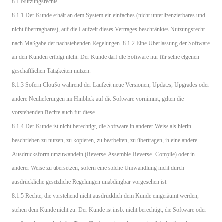
8.1 Nutzungsrechte
8.1.1 Der Kunde erhält an dem System ein einfaches (nicht unterlizenzierbares und
nicht übertragbares), auf die Laufzeit dieses Vertrages beschränktes Nutzungsrecht
nach Maßgabe der nachstehenden Regelungen. 8.1.2 Eine Überlassung der Software
an den Kunden erfolgt nicht. Der Kunde darf die Software nur für seine eigenen
geschäftlichen Tätigkeiten nutzen.
8.1.3 Sofern ClouSo während der Laufzeit neue Versionen, Updates, Upgrades oder
andere Neulieferungen im Hinblick auf die Software vornimmt, gelten die
vorstehenden Rechte auch für diese.
8.1.4 Der Kunde ist nicht berechtigt, die Software in anderer Weise als hierin
beschrieben zu nutzen, zu kopieren, zu bearbeiten, zu übertragen, in eine andere
Ausdrucksform umzuwandeln (Reverse-Assemble-Reverse- Compile) oder in
anderer Weise zu übersetzen, sofern eine solche Umwandlung nicht durch
ausdrückliche gesetzliche Regelungen unabdingbar vorgesehen ist.
8.1.5 Rechte, die vorstehend nicht ausdrücklich dem Kunde eingeräumt werden,
stehen dem Kunde nicht zu. Der Kunde ist insb. nicht berechtigt, die Software oder