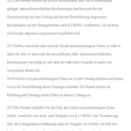
10.2 Die Parteien werden die jeweils anwendbaren, insb. die in Deutschland
gültigen, datenschutzrechtlichen Bestimmungen beachten und ihre im
Zusammenhang mit dem Vertrag und dessen Durchführung eingesetzten
Beschäftigten auf das Datengeheimnis nach § 5 BDSG verpflichten, soweit diese
nicht bereits allgemein entsprechend verpflichtet sind.
10.3 Erhebt, verarbeitet oder nutzt der Kunde personenbezogene Daten, so steht er
dafür ein, dass er dazu nach den anwendbaren, insb. datenschutzrechtlichen,
Bestimmungen berechtigt ist und stellt im Falle eines Verstoßes ClouSo von
Ansprüchen Dritter frei.
10.4 ClouSo wird personenbezogene Daten nur in dem Umfang erheben und nutzen,
wie es die Durchführung dieses Vertrages erfordert. Der Kunde stimmt der
Erhebung und Nutzung solcher Daten in diesem Umfang zu.
10.5 Die Parteien schließen für den Fall, das ClouSo personenbezogene Daten
erhebt, verarbeitet oder nutzt, nach Maßgabe von § 11 BDSG eine Vereinbarung
über die Auftragsdatenvereinbarung nach der Vorgabe von ClouSo. Im Fall von