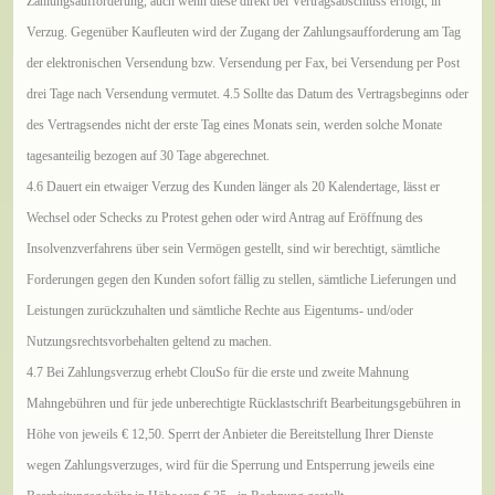
Zahlungsaufforderung, auch wenn diese direkt bei Vertragsabschluss erfolgt, in
Verzug. Gegenüber Kaufleuten wird der Zugang der Zahlungsaufforderung am Tag
der elektronischen Versendung bzw. Versendung per Fax, bei Versendung per Post
drei Tage nach Versendung vermutet. 4.5 Sollte das Datum des Vertragsbeginns oder
des Vertragsendes nicht der erste Tag eines Monats sein, werden solche Monate
tagesanteilig bezogen auf 30 Tage abgerechnet.
4.6 Dauert ein etwaiger Verzug des Kunden länger als 20 Kalendertage, lässt er
Wechsel oder Schecks zu Protest gehen oder wird Antrag auf Eröffnung des
Insolvenzverfahrens über sein Vermögen gestellt, sind wir berechtigt, sämtliche
Forderungen gegen den Kunden sofort fällig zu stellen, sämtliche Lieferungen und
Leistungen zurückzuhalten und sämtliche Rechte aus Eigentums- und/oder
Nutzungsrechtsvorbehalten geltend zu machen.
4.7 Bei Zahlungsverzug erhebt ClouSo für die erste und zweite Mahnung
Mahngebühren und für jede unberechtigte Rücklastschrift Bearbeitungsgebühren in
Höhe von jeweils
€
12,50. Sperrt der Anbieter die Bereitstellung Ihrer Dienste
wegen Zahlungsverzuges, wird für die Sperrung und Entsperrung jeweils eine