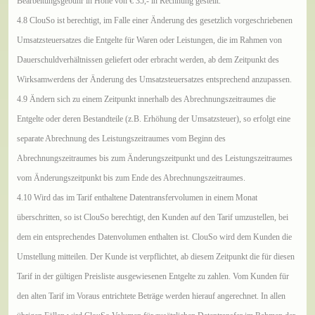
Bearbeitungsgebühr in Höhe von
€
35,- in Rechnung gestellt.
4.8 ClouSo ist berechtigt, im Falle einer Änderung des gesetzlich vorgeschriebenen
Umsatzsteuersatzes die Entgelte für Waren oder Leistungen, die im Rahmen von
Dauerschuldverhältnissen geliefert oder erbracht werden, ab dem Zeitpunkt des
Wirksamwerdens der Änderung des Umsatzsteuersatzes entsprechend anzupassen.
4.9 Ändern sich zu einem Zeitpunkt innerhalb des Abrechnungszeitraumes die
Entgelte oder deren Bestandteile (z.B. Erhöhung der Umsatzsteuer), so erfolgt eine
separate Abrechnung des Leistungszeitraumes vom Beginn des
Abrechnungszeitraumes bis zum Änderungszeitpunkt und des Leistungszeitraumes
vom Änderungszeitpunkt bis zum Ende des Abrechnungszeitraumes.
4.10 Wird das im Tarif enthaltene Datentransfervolumen in einem Monat
überschritten, so ist ClouSo berechtigt, den Kunden auf den Tarif umzustellen, bei
dem ein entsprechendes Datenvolumen enthalten ist. ClouSo wird dem Kunden die
Umstellung mitteilen. Der Kunde ist verpflichtet, ab diesem Zeitpunkt die für diesen
Tarif in der gültigen Preisliste ausgewiesenen Entgelte zu zahlen. Vom Kunden für
den alten Tarif im Voraus entrichtete Beträge werden hierauf angerechnet. In allen