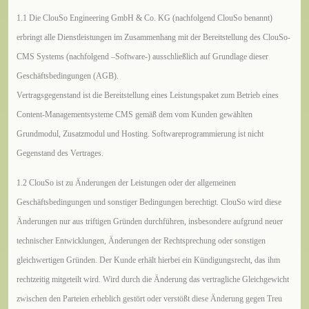
1.1 Die ClouSo Engineering GmbH & Co. KG (nachfolgend ClouSo benannt)
erbringt alle Dienstleistungen im Zusammenhang mit der Bereitstellung des ClouSo-
CMS Systems (nachfolgend –Software-) ausschließlich auf Grundlage dieser
Geschäftsbedingungen (AGB).
Vertragsgegenstand ist die Bereitstellung eines Leistungspaket zum Betrieb eines
Content-Managementsysteme CMS gemäß dem vom Kunden gewählten
Grundmodul, Zusatzmodul und Hosting. Softwareprogrammierung ist nicht
Gegenstand des Vertrages.
1.2 ClouSo ist zu Änderungen der Leistungen oder der allgemeinen
Geschäftsbedingungen und sonstiger Bedingungen berechtigt. ClouSo wird diese
Änderungen nur aus triftigen Gründen durchführen, insbesondere aufgrund neuer
technischer Entwicklungen, Änderungen der Rechtsprechung oder sonstigen
gleichwertigen Gründen. Der Kunde erhält hierbei ein Kündigungsrecht, das ihm
rechtzeitig mitgeteilt wird. Wird durch die Änderung das vertragliche Gleichgewicht
zwischen den Parteien erheblich gestört oder verstößt diese Änderung gegen Treu