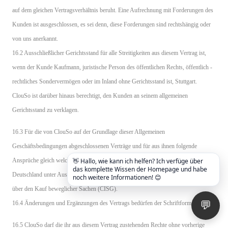
auf dem gleichen Vertragsverhältnis beruht. Eine Aufrechnung mit Forderungen des
Kunden ist ausgeschlossen, es sei denn, diese Forderungen sind rechtshängig oder
von uns anerkannt.
16.2 Ausschließlicher Gerichtsstand für alle Streitigkeiten aus diesem Vertrag ist,
wenn der Kunde Kaufmann, juristische Person des öffentlichen Rechts, öffentlich -
rechtliches Sondervermögen oder im Inland ohne Gerichtsstand ist, Stuttgart.
ClouSo ist darüber hinaus berechtigt, den Kunden an seinem allgemeinen
Gerichtsstand zu verklagen.
16.3 Für die von ClouSo auf der Grundlage dieser Allgemeinen
Geschäftsbedingungen abgeschlossenen Verträge und für aus ihnen folgende
Ansprüche gleich welcher Art gilt ausschließlich das Recht der Bundesrepublik
👋 Hallo, wie kann ich helfen? Ich verfüge über
das komplette Wissen der Homepage und habe
Deutschland unter Ausschluss der Bestimmungen zum Einheitlichen UN-Kaufrecht
noch weitere Informationen! 😊
über den Kauf beweglicher Sachen (CISG).
16.4 Änderungen und Ergänzungen des Vertrags bedürfen der Schriftform.
💬
16.5 ClouSo darf die ihr aus diesem Vertrag zustehenden Rechte ohne vorherige