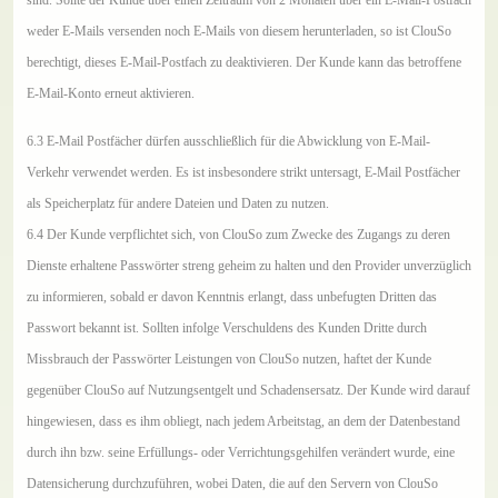
sind. Sollte der Kunde über einen Zeitraum von 2 Monaten über ein E-Mail-Postfach
weder E-Mails versenden noch E-Mails von diesem herunterladen, so ist ClouSo
berechtigt, dieses E-Mail-Postfach zu deaktivieren. Der Kunde kann das betroffene
E-Mail-Konto erneut aktivieren.
6.3 E-Mail Postfächer dürfen ausschließlich für die Abwicklung von E-Mail-
Verkehr verwendet werden. Es ist insbesondere strikt untersagt, E-Mail Postfächer
als Speicherplatz für andere Dateien und Daten zu nutzen.
6.4 Der Kunde verpflichtet sich, von ClouSo zum Zwecke des Zugangs zu deren
Dienste erhaltene Passwörter streng geheim zu halten und den Provider unverzüglich
zu informieren, sobald er davon Kenntnis erlangt, dass unbefugten Dritten das
Passwort bekannt ist. Sollten infolge Verschuldens des Kunden Dritte durch
Missbrauch der Passwörter Leistungen von ClouSo nutzen, haftet der Kunde
gegenüber ClouSo auf Nutzungsentgelt und Schadensersatz. Der Kunde wird darauf
hingewiesen, dass es ihm obliegt, nach jedem Arbeitstag, an dem der Datenbestand
durch ihn bzw. seine Erfüllungs- oder Verrichtungsgehilfen verändert wurde, eine
Datensicherung durchzuführen, wobei Daten, die auf den Servern von ClouSo