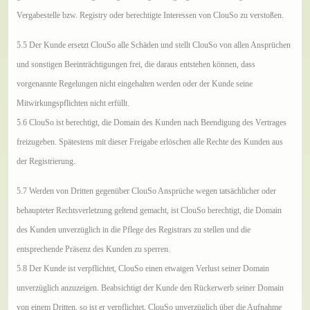
Vergabestelle bzw. Registry oder berechtigte Interessen von ClouSo zu verstoßen.
5.5 Der Kunde ersetzt ClouSo alle Schäden und stellt ClouSo von allen Ansprüchen
und sonstigen Beeinträchtigungen frei, die daraus entstehen können, dass
vorgenannte Regelungen nicht eingehalten werden oder der Kunde seine
Mitwirkungspflichten nicht erfüllt.
5.6 ClouSo ist berechtigt, die Domain des Kunden nach Beendigung des Vertrages
freizugeben. Spätestens mit dieser Freigabe erlöschen alle Rechte des Kunden aus
der Registrierung.
5.7 Werden von Dritten gegenüber ClouSo Ansprüche wegen tatsächlicher oder
behaupteter Rechtsverletzung geltend gemacht, ist ClouSo berechtigt, die Domain
des Kunden unverzüglich in die Pflege des Registrars zu stellen und die
entsprechende Präsenz des Kunden zu sperren.
5.8 Der Kunde ist verpflichtet, ClouSo einen etwaigen Verlust seiner Domain
unverzüglich anzuzeigen. Beabsichtigt der Kunde den Rückerwerb seiner Domain
von einem Dritten, so ist er verpflichtet, ClouSo unverzüglich über die Aufnahme