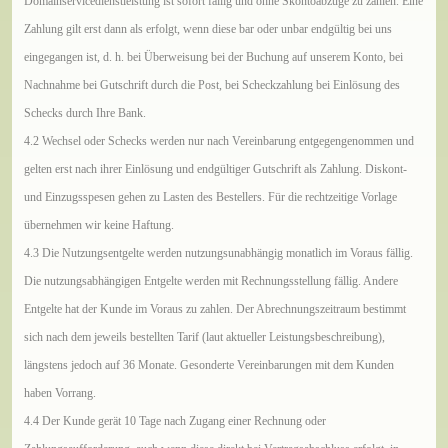
Domainservicedienstleistung ist sofort fällig und ohne Skontoabzüge zu zahlen. Eine
Zahlung gilt erst dann als erfolgt, wenn diese bar oder unbar endgültig bei uns
eingegangen ist, d. h. bei Überweisung bei der Buchung auf unserem Konto, bei
Nachnahme bei Gutschrift durch die Post, bei Scheckzahlung bei Einlösung des
Schecks durch Ihre Bank.
4.2 Wechsel oder Schecks werden nur nach Vereinbarung entgegengenommen und
gelten erst nach ihrer Einlösung und endgültiger Gutschrift als Zahlung. Diskont-
und Einzugsspesen gehen zu Lasten des Bestellers. Für die rechtzeitige Vorlage
übernehmen wir keine Haftung.
4.3 Die Nutzungsentgelte werden nutzungsunabhängig monatlich im Voraus fällig.
Die nutzungsabhängigen Entgelte werden mit Rechnungsstellung fällig. Andere
Entgelte hat der Kunde im Voraus zu zahlen. Der Abrechnungszeitraum bestimmt
sich nach dem jeweils bestellten Tarif (laut aktueller Leistungsbeschreibung),
längstens jedoch auf 36 Monate. Gesonderte Vereinbarungen mit dem Kunden
haben Vorrang.
4.4 Der Kunde gerät 10 Tage nach Zugang einer Rechnung oder