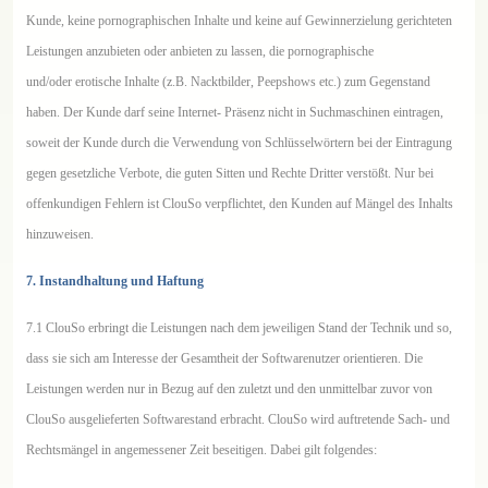
Kunde, keine pornographischen Inhalte und keine auf Gewinnerzielung gerichteten
Leistungen anzubieten oder anbieten zu lassen, die pornographische
und/oder erotische Inhalte (z.B. Nacktbilder, Peepshows etc.) zum Gegenstand
haben. Der Kunde darf seine Internet- Präsenz nicht in Suchmaschinen eintragen,
soweit der Kunde durch die Verwendung von Schlüsselwörtern bei der Eintragung
gegen gesetzliche Verbote, die guten Sitten und Rechte Dritter verstößt. Nur bei
offenkundigen Fehlern ist ClouSo verpflichtet, den Kunden auf Mängel des Inhalts
hinzuweisen.
7. Instandhaltung und Haftung
7.1 ClouSo erbringt die Leistungen nach dem jeweiligen Stand der Technik und so,
dass sie sich am Interesse der Gesamtheit der Softwarenutzer orientieren. Die
Leistungen werden nur in Bezug auf den zuletzt und den unmittelbar zuvor von
ClouSo ausgelieferten Softwarestand erbracht. ClouSo wird auftretende Sach- und
Rechtsmängel in angemessener Zeit beseitigen. Dabei gilt folgendes: