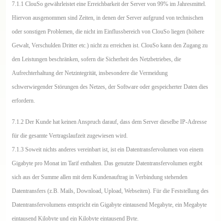
7.1.1 ClouSo gewährleistet eine Erreichbarkeit der Server von 99% im Jahresmittel.
Hiervon ausgenommen sind Zeiten, in denen der Server aufgrund von technischen
oder sonstigen Problemen, die nicht im Einflussbereich von ClouSo liegen (höhere
Gewalt, Verschulden Dritter etc.) nicht zu erreichen ist. ClouSo kann den Zugang zu
den Leistungen beschränken, sofern die Sicherheit des Netzbetriebes, die
Aufrechterhaltung der Netzintegrität, insbesondere die Vermeidung
schwerwiegender Störungen des Netzes, der Software oder gespeicherter Daten dies
erfordern.
7.1.2 Der Kunde hat keinen Anspruch darauf, dass dem Server dieselbe IP-Adresse
für die gesamte Vertragslaufzeit zugewiesen wird.
7.1.3 Soweit nichts anderes vereinbart ist, ist ein Datentransfervolumen von einem
Gigabyte pro Monat im Tarif enthalten. Das genutzte Datentransfervolumen ergibt
sich aus der Summe allen mit dem Kundenauftrag in Verbindung stehenden
Datentransfers (z.B. Mails, Download, Upload, Webseiten). Für die Feststellung des
Datentransfervolumens entspricht ein Gigabyte eintausend Megabyte, ein Megabyte
eintausend Kilobyte und ein Kilobyte eintausend Byte.