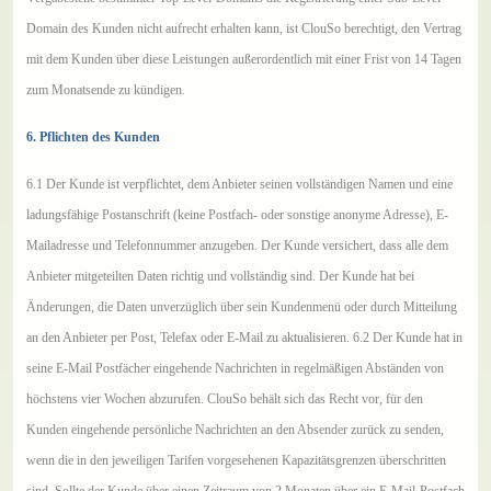
Domain des Kunden nicht aufrecht erhalten kann, ist ClouSo berechtigt, den Vertrag
mit dem Kunden über diese Leistungen außerordentlich mit einer Frist von 14 Tagen
zum Monatsende zu kündigen.
6. Pflichten des Kunden
6.1 Der Kunde ist verpflichtet, dem Anbieter seinen vollständigen Namen und eine
ladungsfähige Postanschrift (keine Postfach- oder sonstige anonyme Adresse), E-
Mailadresse und Telefonnummer anzugeben. Der Kunde versichert, dass alle dem
Anbieter mitgeteilten Daten richtig und vollständig sind. Der Kunde hat bei
Änderungen, die Daten unverzüglich über sein Kundenmenü oder durch Mitteilung
an den Anbieter per Post, Telefax oder E-Mail zu aktualisieren. 6.2 Der Kunde hat in
seine E-Mail Postfächer eingehende Nachrichten in regelmäßigen Abständen von
höchstens vier Wochen abzurufen. ClouSo behält sich das Recht vor, für den
Kunden eingehende persönliche Nachrichten an den Absender zurück zu senden,
wenn die in den jeweiligen Tarifen vorgesehenen Kapazitätsgrenzen überschritten