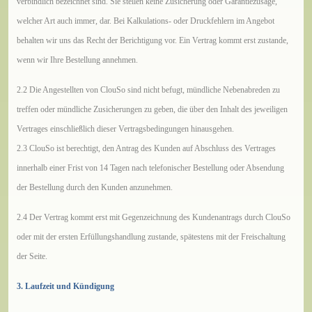
verbindlich bezeichnet sind. Sie stellen keine Zusicherung oder Garantiezusage,
welcher Art auch immer, dar. Bei Kalkulations- oder Druckfehlern im Angebot
behalten wir uns das Recht der Berichtigung vor. Ein Vertrag kommt erst zustande,
wenn wir Ihre Bestellung annehmen.
2.2 Die Angestellten von ClouSo sind nicht befugt, mündliche Nebenabreden zu
treffen oder mündliche Zusicherungen zu geben, die über den Inhalt des jeweiligen
Vertrages einschließlich dieser Vertragsbedingungen hinausgehen.
2.3 ClouSo ist berechtigt, den Antrag des Kunden auf Abschluss des Vertrages
innerhalb einer Frist von 14 Tagen nach telefonischer Bestellung oder Absendung
der Bestellung durch den Kunden anzunehmen.
2.4 Der Vertrag kommt erst mit Gegenzeichnung des Kundenantrags durch ClouSo
oder mit der ersten Erfüllungshandlung zustande, spätestens mit der Freischaltung
der Seite.
3. Laufzeit und Kündigung