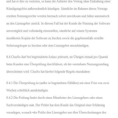
und hat er dies zu vertreten, so kann der Anbieter den Vertrag ohne Einhaltung einer
Kündigungsfrist außerordentlich kündigen. Sämtliche im Rahmen dieses Vertrags
erteilten Nutzungsrechte werden hiernach sofort unwirksam und fallen automatisch
an den Lizenzgeber zurück. In diesem Fall hat der Kunde die Nutzung der Software
unverzüglich und vollständig einzustellen, sämtliche auf seinen Systemen
installierten Kopien der Software zu löschen sowie die gegebenenfalls erstellte
Sicherungskopie zu löschen oder dem Lizenzgeber auszuhändigen.
8.4 ClouSo darf bei begründetem Anlass jederzeit, im Übrigen einmal pro Quartal
beim Kunden eine Überprüfung durchführen, ob der vereinbarte Nutzungsumfang
überschritten wird. ClouSo hat hierbei folgende Regeln einzuhalten:
8.4.1 Die Überprüfung ist (außer in begründeten Eilfällen) mit einer Frist von zwei
Wochen schriftlich anzukündigen.
8.4.2 Die Prüfung findet durch einen Mitarbeiter des Lizenzgebers oder einen
Sachverständigen statt. Der Prüfer hat dem Kunde das Original einer Erklärung
vorzulegen, wonach •der Prüfer den Lizenzgeber nur über Überschreitungen des