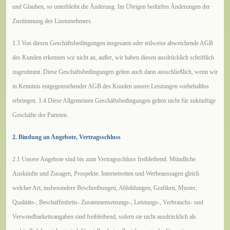
und Glauben, so unterbleibt die Änderung. Im Übrigen bedürfen Änderungen der
Zustimmung des Lizenznehmers.
1.3 Von diesen Geschäftsbedingungen insgesamt oder teilweise abweichende AGB
des Kunden erkennen wir nicht an, außer, wir haben diesen ausdrücklich schriftlich
zugestimmt. Diese Geschäftsbedingungen gelten auch dann ausschließlich, wenn wir
in Kenntnis entgegenstehender AGB des Kunden unsere Leistungen vorbehaltlos
erbringen. 1.4 Diese Allgemeinen Geschäftsbedingungen gelten nicht für zukünftige
Geschäfte der Parteien.
2. Bindung an Angebote, Vertragsschluss
2.1 Unsere Angebote sind bis zum Vertragsschluss freibleibend. Mündliche
Auskünfte und Zusagen, Prospekte, Internetseiten und Werbeaussagen gleich
welcher Art, insbesondere Beschreibungen, Abbildungen, Grafiken, Muster,
Qualitäts-, Beschaffenheits- Zusammensetzungs-, Leistungs-, Verbrauchs- und
Verwendbarkeitsangaben sind freibleibend, sofern sie nicht ausdrücklich als