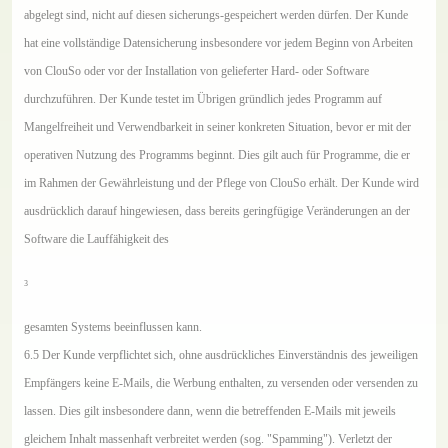
abgelegt sind, nicht auf diesen sicherungs-gespeichert werden dürfen. Der Kunde
hat eine vollständige Datensicherung insbesondere vor jedem Beginn von Arbeiten
von ClouSo oder vor der Installation von gelieferter Hard- oder Software
durchzuführen. Der Kunde testet im Übrigen gründlich jedes Programm auf
Mangelfreiheit und Verwendbarkeit in seiner konkreten Situation, bevor er mit der
operativen Nutzung des Programms beginnt. Dies gilt auch für Programme, die er
im Rahmen der Gewährleistung und der Pflege von ClouSo erhält. Der Kunde wird
ausdrücklich darauf hingewiesen, dass bereits geringfügige Veränderungen an der
Software die Lauffähigkeit des
3
gesamten Systems beeinflussen kann.
6.5 Der Kunde verpflichtet sich, ohne ausdrückliches Einverständnis des jeweiligen
Empfängers keine E-Mails, die Werbung enthalten, zu versenden oder versenden zu
lassen. Dies gilt insbesondere dann, wenn die betreffenden E-Mails mit jeweils
gleichem Inhalt massenhaft verbreitet werden (sog. "Spamming"). Verletzt der