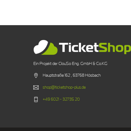
Ein Projekt der ClouSo Eng. GmbH & Co.KG
Hauptstraße 162 , 63768 Hösbach
shop@ticketshop-plus.de
+49 6021 - 32735 20