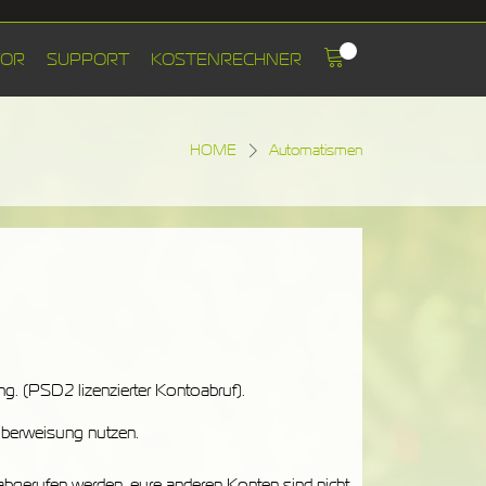
TOR
SUPPORT
KOSTENRECHNER
HOME
Automatismen
. (PSD2 lizenzierter Kontoabruf).
überweisung nutzen.
gerufen werden, eure anderen Konten sind nicht