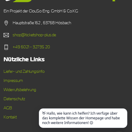
Ein Projekt der ClouSo Eng. GmbH & Co.KG
Hauptstraße 162 , 63768 Hösbach
shop@ticketshop-plus.de
+49 6021 - 32735 20
Nützliche Links
Liefer- und Zahlungsinfo
Impressum
Widerrufsbelehrung
Datenschutz
AGB
👋 Hallo, wie kann ich helfen? Ich verfüge über
Kontakt
das komplette Wissen der Homepage und habe
noch weitere Informationen! 😊